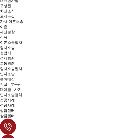
대표인사말
구성원
화신소식
오시는길
가사·이혼소송
이혼
재산분할
상속
이혼소송절차
형사소송
성범죄
경제범죄
교통범죄
형사소송절차
민사소송
손해배상
건설 · 부동산
대여금 · 사기
민사소송절차
성공사례
성공사례
상담센터
상담센터