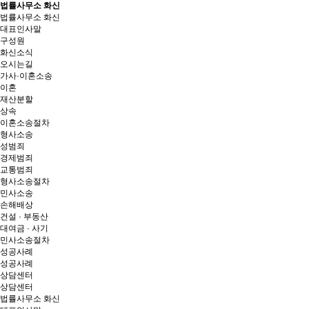
법률사무소 화신
법률사무소 화신
대표인사말
구성원
화신소식
오시는길
가사·이혼소송
이혼
재산분할
상속
이혼소송절차
형사소송
성범죄
경제범죄
교통범죄
형사소송절차
민사소송
손해배상
건설 · 부동산
대여금 · 사기
민사소송절차
성공사례
성공사례
상담센터
상담센터
법률사무소 화신